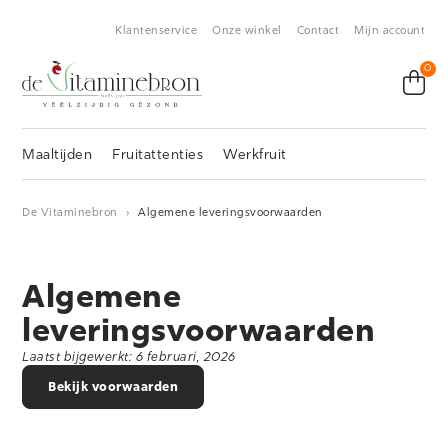
Klantenservice
Onze winkel
Contact
Mijn account
0
Maaltijden
Fruitattenties
Werkfruit
De Vitaminebron
›
Algemene leveringsvoorwaarden
Algemene
leveringsvoorwaarden
Laatst bijgewerkt: 6 februari, 2026
Bekijk voorwaarden