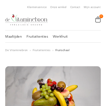
Klantenservice
Onze winkel
Contact
Mijn account
0
Maaltijden
Fruitattenties
Werkfruit
De Vitaminebron
›
Fruitattenties
›
Fruitschaal