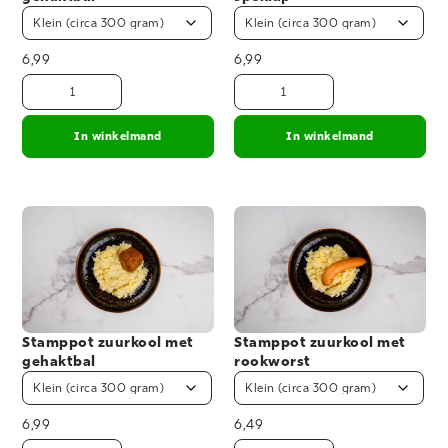
6,99
6,99
In winkelmand
In winkelmand
Stamppot zuurkool met
Stamppot zuurkool met
gehaktbal
rookworst
6,99
6,49