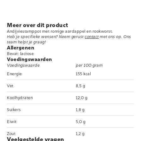
Meer over dit product
Andijviestamppot met romige aardappel en rookworst.
Heb je specifieke wensen? Neem gerust
contact
met ons op. Ons
team helpt je graag!
Allergenen
Bevat: lactose
Voedingswaarden
Voedingswaarde
per 100 gram
Energie
155 kcal
Vet
8,5 g
Koolhydraten
12,0 g
Suikers
1,8 g
Eiwit
5,0 g
Zout
1,2 g
Veelgestelde vragen