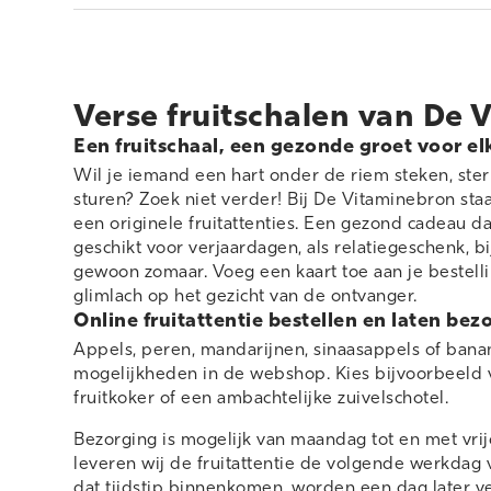
Verse fruitschalen van De 
Een fruitschaal, een gezonde groet voor e
Wil je iemand een hart onder de riem steken, st
sturen? Zoek niet verder! Bij De Vitaminebron st
een originele fruitattenties. Een gezond cadeau da
geschikt voor verjaardagen, als relatiegeschenk, 
gewoon zomaar. Voeg een kaart toe aan je bestel
glimlach op het gezicht van de ontvanger.
Online fruitattentie bestellen en laten bez
Appels, peren, mandarijnen, sinaasappels of bana
mogelijkheden in de webshop. Kies bijvoorbeeld vo
fruitkoker of een ambachtelijke zuivelschotel.
Bezorging is mogelijk van maandag tot en met vrij
leveren wij de fruitattentie de volgende werkdag 
dat tijdstip binnenkomen, worden een dag later ve