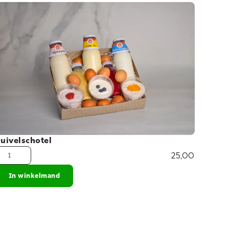
uivelschotel
25,00
In winkelmand