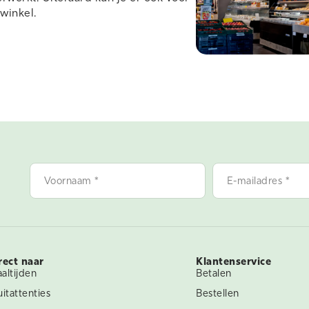
 winkel.
Voornaam
E-
*
mailadres
*
rect naar
Klantenservice
altijden
Betalen
uitattenties
Bestellen