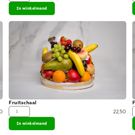
In winkelmand
Fruitschaal
F
50
22,50
In winkelmand