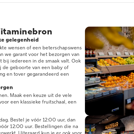
Vitaminebron
lke gelegenheid
erkte wensen of een beterschapswens
aan we garant voor het bezorgen van
t bij iedereen in de smaak valt. Ook
bij de geboorte van een baby of
ling en tover gegarandeerd een
orgen
nen. Maak een keuze uit de vele
or een klassieke fruitschaal, een
dag. Bestel je vóór 12:00 uur, dan
vóór 12:00 uur. Bestellingen die na
rwerkt. Uiteraard kun je er ook voor