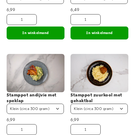
6,99
6,49
In winkelmand
In winkelmand
Stamppot andijvie met
Stamppot zuurkool met
speklap
gehaktbal
6,99
6,99