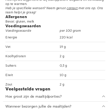
op te warmen.
Heb je specifieke wensen? Neem gerust
contact
met ons op. Ons
team helpt je graag!
Allergenen
Bevat: gluten, melk
Voedingswaarden
Voedingswaarde
per 100 gram
Energie
220 kcal
Vet
19 g
Koolhydraten
2 g
Suikers
0,3 g
Eiwit
10 g
Zout
2 g
Veelgestelde vragen
Hoe groot zijn de maaltijdporties?
Onze stampotmaaltijden zijn verkrijgbaar in twee portiegroottes:
300 en 450 gram. Voor de meeste volwassenen is 300 gram een
Wanneer bezorgen jullie de maaltijden?
kleinere maaltijd, terwijl 450 gram een gemiddelde portie is voor
Wij bezorgen de maaltijden op dinsdag en vrijdag vóór 13.00 uur.