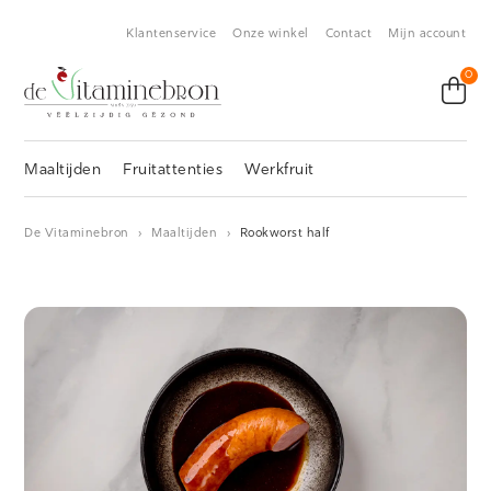
Klantenservice
Onze winkel
Contact
Mijn account
0
Maaltijden
Fruitattenties
Werkfruit
De Vitaminebron
›
Maaltijden
›
Rookworst half