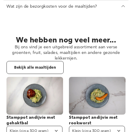
een volwassene. Onze niet-stampotmaaltijden zijn verkrijgbaar in
Wat zijn de bezorgkosten voor de maaltijden?
één portiegrootte.
Wij bezorgen bij bestellingen vanaf 3 maaltijden met een
minimale bestelwaarde van €25,00. Voor bestellingen onder de
€25,00 brengen wij de standaard bezorgkosten in rekening.
We hebben nog veel meer...
Bij ons vind je een uitgebreid assortiment aan verse
groenten, fruit, salades, maaltijden en andere gezonde
lekkernijen.
Bekijk alle maaltijden
Stamppot andijvie met
Stamppot andijvie met
gehaktbal
rookworst