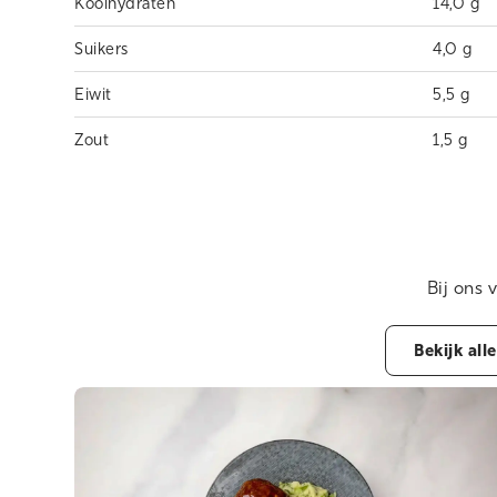
Koolhydraten
14,0 g
Suikers
4,0 g
Eiwit
5,5 g
Zout
1,5 g
Bij ons 
Bekijk all