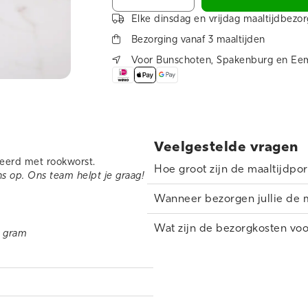
Elke dinsdag en vrijdag maaltijdbezor
Bezorging vanaf 3 maaltijden
Voor Bunschoten, Spakenburg en Ee
Veelgestelde vragen
rveerd met rookworst.
Hoe groot zijn de maaltijdpor
s op. Ons team helpt je graag!
Onze stampotmaaltijden zijn ver
Voor de meeste volwassenen is 3
Wanneer bezorgen jullie de m
gemiddelde portie is voor een v
Wij bezorgen de maaltijden op d
verkrijgbaar in één portiegrootte
Wat zijn de bezorgkosten voo
 gram
Wij bezorgen bij bestellingen v
€25,00. Voor bestellingen onde
rekening.