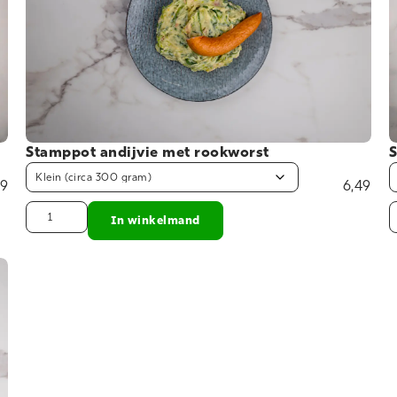
Stamppot andijvie met rookworst
S
99
6,49
In winkelmand