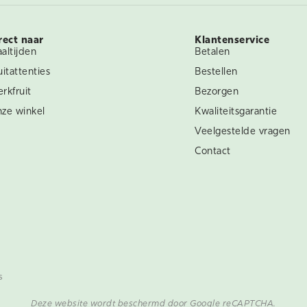
rect naar
Klantenservice
altijden
Betalen
uitattenties
Bestellen
rkfruit
Bezorgen
ze winkel
Kwaliteitsgarantie
Veelgestelde vragen
Contact
s
Deze website wordt beschermd door Google reCAPTCHA.