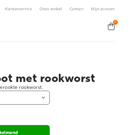
Klantenservice
Onze winkel
Contact
Mijn account
0
ot met rookworst
erookte rookworst.
nkelmand