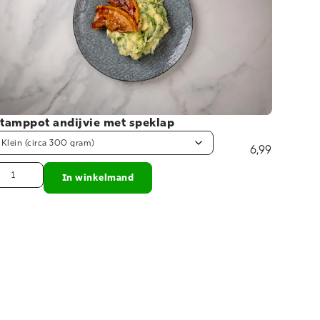
tamppot andijvie met speklap
6,99
In winkelmand