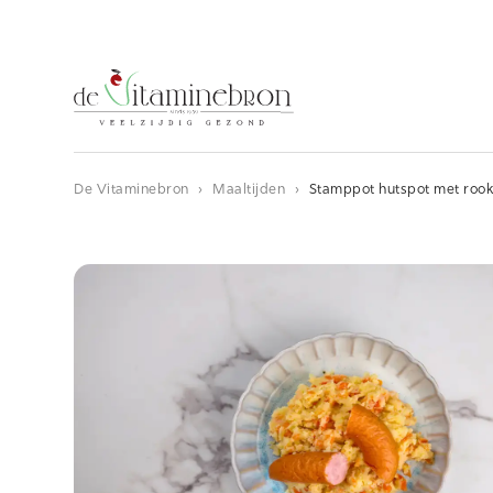
De Vitaminebron
›
Maaltijden
›
Stamppot hutspot met roo