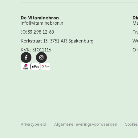
De Vitaminebron
Di
info@vitaminebron.nl
Ma
(0)33 298 12 68
Fr
Kerkstraat 13, 3751 AR Spakenburg
We
KVK: 31012116
On
Privacybeleid
Algemene leveringsvoorwaarden
Cookie