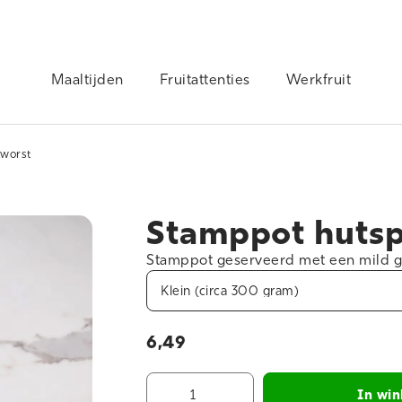
Maaltijden
Fruitattenties
Werkfruit
kworst
Stamppot hutsp
Stamppot geserveerd met een mild g
6,49
In wi