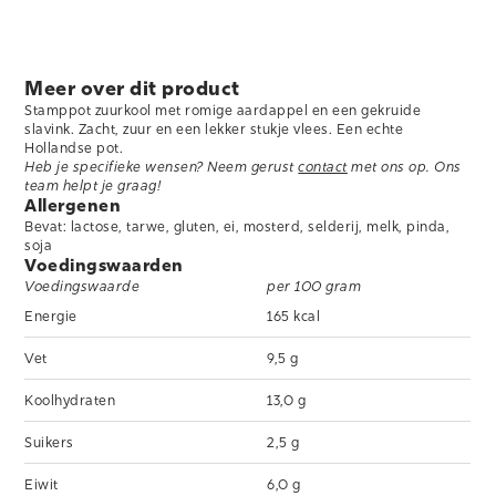
Meer over dit product
Stamppot zuurkool met romige aardappel en een gekruide
slavink. Zacht, zuur en een lekker stukje vlees. Een echte
Hollandse pot.
Heb je specifieke wensen? Neem gerust
contact
met ons op. Ons
team helpt je graag!
Allergenen
Bevat: lactose, tarwe, gluten, ei, mosterd, selderij, melk, pinda,
soja
Voedingswaarden
Voedingswaarde
per 100 gram
Energie
165 kcal
Vet
9,5 g
Koolhydraten
13,0 g
Suikers
2,5 g
Eiwit
6,0 g