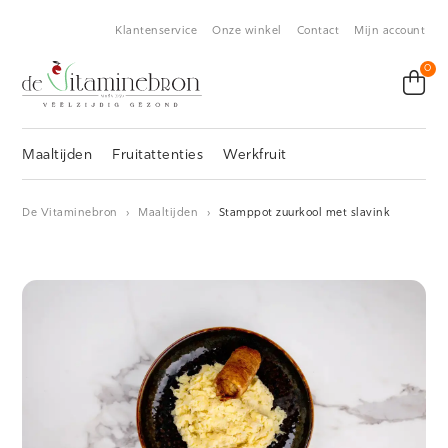
Klantenservice
Onze winkel
Contact
Mijn account
0
Maaltijden
Fruitattenties
Werkfruit
De Vitaminebron
›
Maaltijden
›
Stamppot zuurkool met slavink