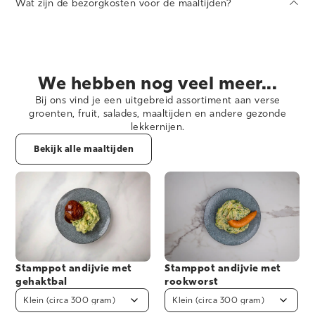
Wat zijn de bezorgkosten voor de maaltijden?
één portiegrootte.
Wij bezorgen bij bestellingen vanaf 3 maaltijden met een
minimale bestelwaarde van €25,00. Voor bestellingen onder de
€25,00 brengen wij de standaard bezorgkosten in rekening.
We hebben nog veel meer...
Bij ons vind je een uitgebreid assortiment aan verse
groenten, fruit, salades, maaltijden en andere gezonde
lekkernijen.
Bekijk alle maaltijden
Stamppot andijvie met
Stamppot andijvie met
gehaktbal
rookworst