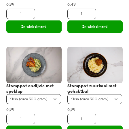
6,99
6,49
In winkelmand
In winkelmand
Stamppot andijvie met
Stamppot zuurkool met
speklap
gehaktbal
6,99
6,99