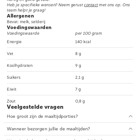
Heb je specifieke wensen? Neem gerust
contact
met ons op. Ons
team helpt je graag!
Allergenen
Bevat: melk, selderij
Voedingswaarden
Voedingswaarde
per 100 gram
Energie
140 kcal
Vet
8 g
Koolhydraten
9 g
Suikers
2,1 g
Eiwit
7 g
Zout
0,8 g
Veelgestelde vragen
Hoe groot zijn de maaltijdporties?
Onze stampotmaaltijden zijn verkrijgbaar in twee portiegroottes:
300 en 450 gram. Voor de meeste volwassenen is 300 gram een
Wanneer bezorgen jullie de maaltijden?
kleinere maaltijd, terwijl 450 gram een gemiddelde portie is voor
Wij bezorgen de maaltijden op dinsdag en vrijdag vóór 13.00 uur.
een volwassene. Onze niet-stampotmaaltijden zijn verkrijgbaar in